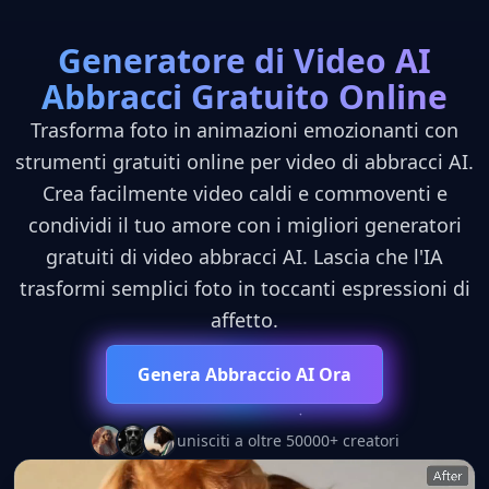
Generatore di Video AI
Abbracci Gratuito Online
MODELLO DI IA RIVOLUZIONARIO
Trasforma foto in animazioni emozionanti con
strumenti gratuiti online per video di abbracci AI.
Crea facilmente video caldi e commoventi e
condividi il tuo amore con i migliori generatori
gratuiti di video abbracci AI. Lascia che l'IA
trasformi semplici foto in toccanti espressioni di
affetto.
Genera Abbraccio AI Ora
unisciti a oltre 50000+ creatori
10x
4K
∞
MAGGIORE
ULTRA HD
POSSIBILITÀ