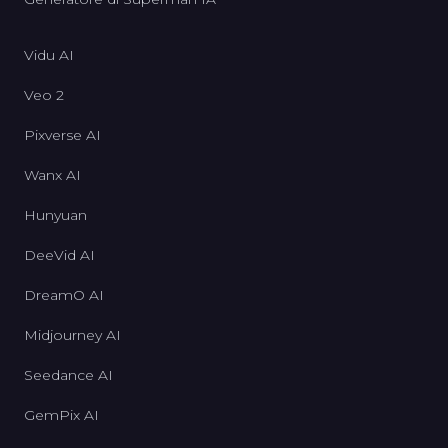
Vidu AI
Veo 2
Pixverse AI
Wanx AI
Hunyuan
DeeVid AI
DreamO AI
Midjourney AI
Seedance AI
GemPix AI