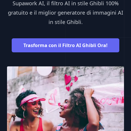
🎬
Supawork AI, il filtro AI in stile Ghibli 100%
gratuito e il miglior generatore di immagini AI
in stile Ghibli.
Seedance 2.0
Il futuro della generazione video con IA è qui.
Trasforma con il Filtro AI Ghibli Ora!
Più veloce. Più intelligente. Più creativo che
mai.
10x
4K
∞
MAGGIORE
ULTRA HD
POSSIBILITÀ
VELOCITÀ
VIVI LA RIVOLUZIONE