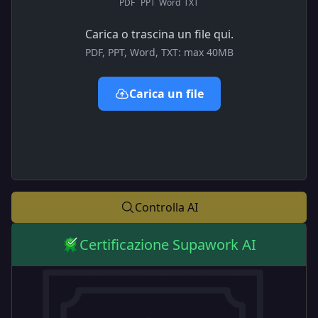
PDF
PPT
Word
TXT
Carica o trascina un file qui.
PDF, PPT, Word, TXT: max 40MB
Carica un file
Controlla AI
Certificazione Supawork AI