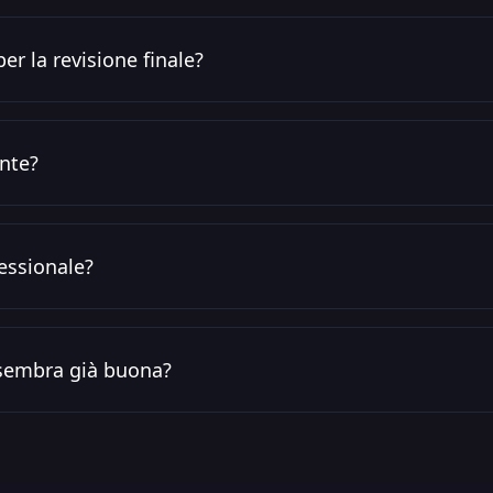
per la revisione finale?
nte?
fessionale?
 sembra già buona?