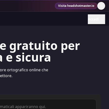
Visita headshotmaster.io
Accedi
→
e gratuito per
a e sicura
tore ortografico online che
ettore.
maticali appariranno qui.