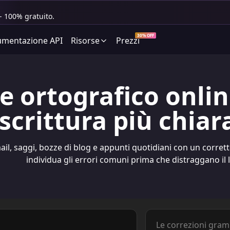
- 100% gratuito.
30% OFF
mentazione API
Risorse
Prezzi
e ortografico onlin
scrittura più chiar
ail, saggi, bozze di blog e appunti quotidiani con un corret
individua gli errori comuni prima che distraggano il l
Le correzioni gram