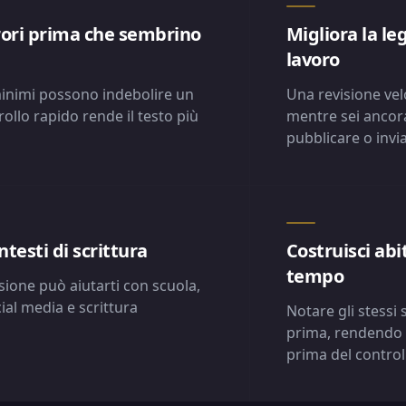
rrori prima che sembrino
Migliora la leg
lavoro
minimi possono indebolire un
Una revisione velo
llo rapido rende il testo più
mentre sei ancora 
pubblicare o invi
ntesti di scrittura
Costruisci abi
tempo
sione può aiutarti con scuola,
ial media e scrittura
Notare gli stessi 
prima, rendendo 
prima del controll