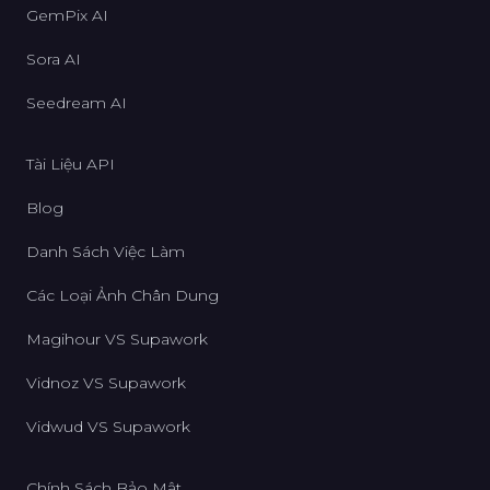
GemPix AI
Sora AI
Seedream AI
Tài Liệu API
Blog
Danh Sách Việc Làm
Các Loại Ảnh Chân Dung
Magihour VS Supawork
Vidnoz VS Supawork
Vidwud VS Supawork
Chính Sách Bảo Mật