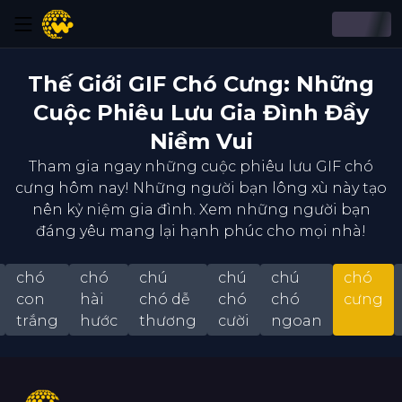
Thế Giới GIF Chó Cưng: Những
Cuộc Phiêu Lưu Gia Đình Đầy
Niềm Vui
Tham gia ngay những cuộc phiêu lưu GIF chó
cưng hôm nay! Những người bạn lông xù này tạo
nên kỷ niệm gia đình. Xem những người bạn
đáng yêu mang lại hạnh phúc cho mọi nhà!
chó
chó
chú
chú
chú
chó
con
hài
chó dễ
chó
chó
cưng
trắng
hước
thương
cười
ngoan