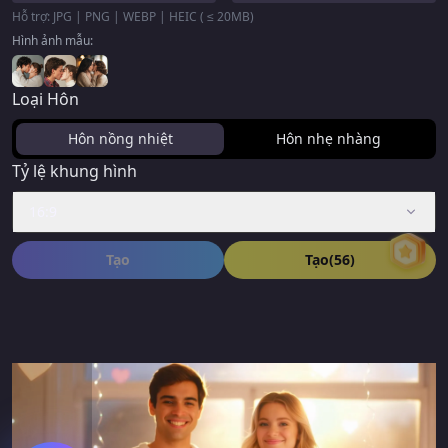
Hỗ trợ: JPG | PNG | WEBP | HEIC ( ≤ 20MB)
Hình ảnh mẫu:
Loại Hôn
Hôn nồng nhiệt
Hôn nhẹ nhàng
Tỷ lệ khung hình
16:9
Tạo
Tạo
(56)