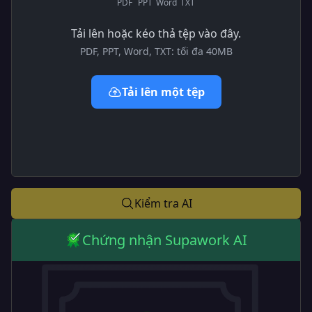
PDF
PPT
Word
TXT
Tải lên hoặc kéo thả tệp vào đây.
PDF, PPT, Word, TXT: tối đa 40MB
Tải lên một tệp
Kiểm tra AI
Chứng nhận Supawork AI