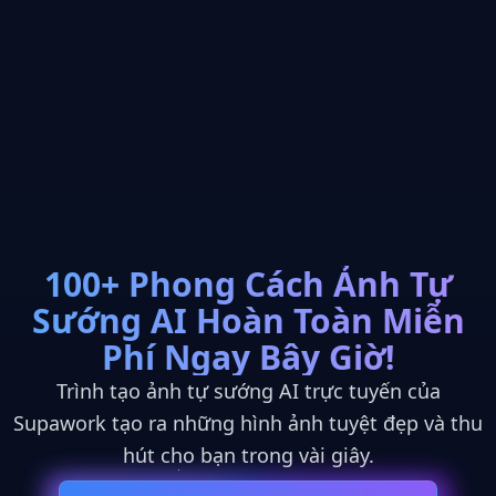
100+ Phong Cách Ảnh Tự
Sướng AI Hoàn Toàn Miễn
Close
MÔ HÌNH AI MANG TÍNH CÁCH MẠNG
Phí Ngay Bây Giờ!
Trình tạo ảnh tự sướng AI trực tuyến của
🎬
Supawork tạo ra những hình ảnh tuyệt đẹp và thu
hút cho bạn trong vài giây.