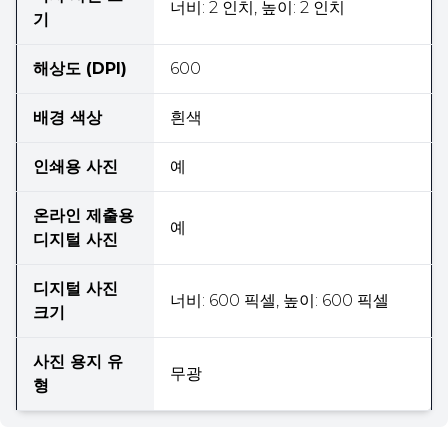
너비: 2 인치, 높이: 2 인치
기
해상도 (DPI)
600
배경 색상
흰색
인쇄용 사진
예
온라인 제출용
예
디지털 사진
디지털 사진
너비: 600 픽셀, 높이: 600 픽셀
크기
사진 용지 유
무광
형