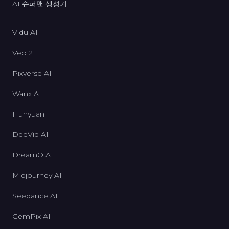
AI 슈퍼맨 생성기
Vidu AI
Veo 2
Pixverse AI
Wanx AI
Hunyuan
DeeVid AI
DreamO AI
Midjourney AI
Seedance AI
GemPix AI