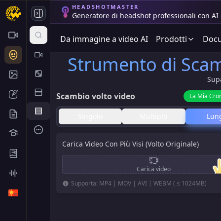
HEADSHOTMASTER
Generatore di headshot professionali con AI 
Da immagine a video AI
Prodotti
Docu
Strumento di Scamb
Supa
Scambio volto video
La Mia Cro
Singolo
Multiplo
Lun
Carica Video Con Più Visi (Volto Originale)
Carica video
Supporta: MP4 | MOV | AVI | WEBM ( ≤ 1024MB)