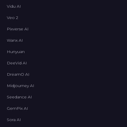
Vidu AI
Veo 2
Pixverse AI
Wanx AI
Hunyuan
DeeVid AI
DreamO AI
Midjourney AI
Seedance AI
GemPix AI
Sora AI