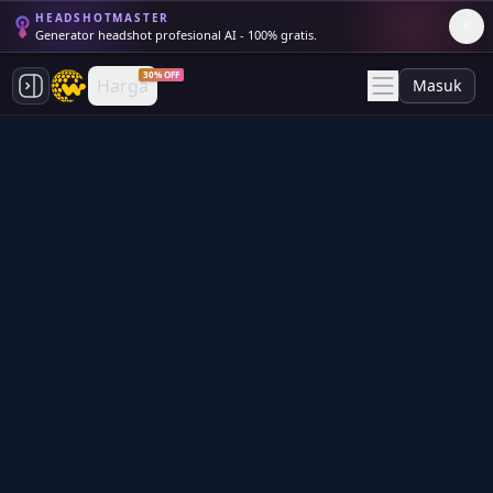
HEADSHOTMASTER
Generator headshot profesional AI - 100% gratis.
30% OFF
Harga
Masuk