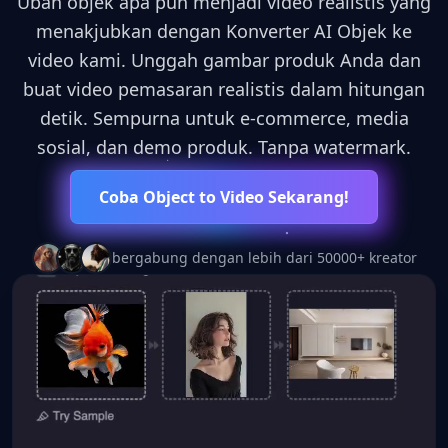
Ubah objek apa pun menjadi video realistis yang
MODEL AI REVOLUSIONER
menakjubkan dengan Konverter AI Objek ke
video kami. Unggah gambar produk Anda dan
buat video pemasaran realistis dalam hitungan
detik. Sempurna untuk e-commerce, media
sosial, dan demo produk. Tanpa watermark.
Coba Object to Video Sekarang!
bergabung dengan lebih dari 50000+ kreator
10x
4K
∞
KECEPATAN LEBIH
ULTRA HD
KEMUNGKINAN
TINGGI