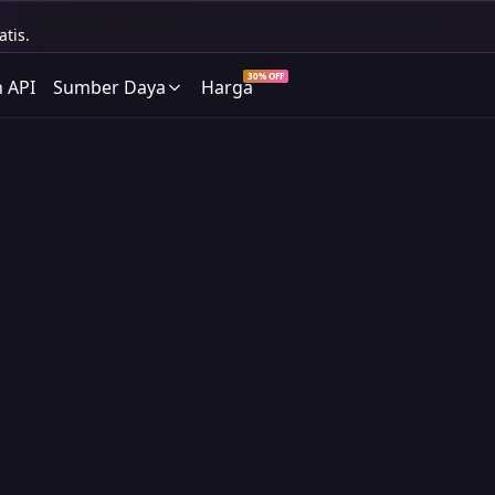
tis.
30% OFF
 API
Sumber Daya
Harga