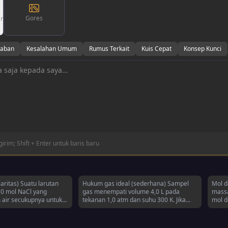
Gores
r
waban
Kesalahan Umum
Rumus Terkait
Kuis Cepat
Konsep Kunci
irim; Shift + Enter untuk baris baru
aritas) Suatu larutan
Hukum gas ideal (sederhana) Sampel
Mol d
0 mol NaCl yang
gas menempati volume 4,0 L pada
massa
 air secukupnya untuk
tekanan 1,0 atm dan suhu 300 K. Jika
mol d
arutan. a) Berapa
jumlah gas tetap dan suhu meningkat
rutan tersebut? b)
menjadi 600 K, berapakah volume baru
 yang terdapat dalam
(dalam L), dengan asumsi perilaku ideal?