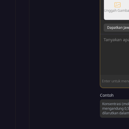
Unggah Gamba
Dapatkan Ja
Enter untuk meng
Contoh
Konsentrasi (mol
mengandung 0,5
dilarutkan dalam
membuat 2,0 L l
molaritas (M) la
Berapa mol NaCl