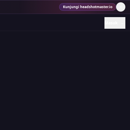
Kunjungi headshotmaster.io
Masuk
→