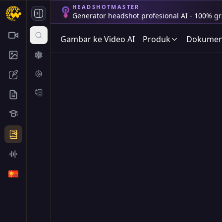
HEADSHOTMASTER
Generator headshot profesional AI - 100% gra
Gambar ke Video AI
Produk
Dokumen