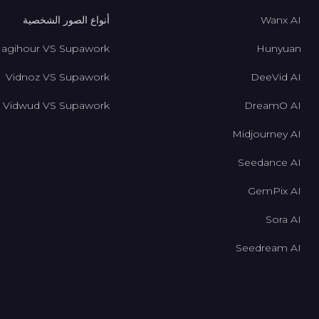
Wanx AI
أنواع الصور الشخصية
agihour VS Supawork
Hunyuan
Vidnoz VS Supawork
DeeVid AI
Vidwud VS Supawork
DreamO AI
Midjourney AI
Seedance AI
GemPix AI
Sora AI
Seedream AI