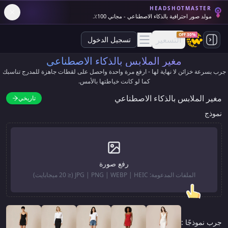
HEADSHOTMASTER
مولد صور احترافية بالذكاء الاصطناعي - مجاني 100٪.
30% OFF
التسعير
تسجيل الدخول
مغير الملابس بالذكاء الاصطناعي
جرب بسرعة خزائن لا نهاية لها - ارفع مرة واحدة واحصل على لقطات جاهزة للمدرج تناسبك
كما لو كانت خياطتها بالأمس.
مغير الملابس بالذكاء الاصطناعي
تاريخي
نموذج
رفع صورة
الملفات المدعومة: JPG | PNG | WEBP | HEIC (≤ 20 ميجابايت)
جرب نموذجًا :