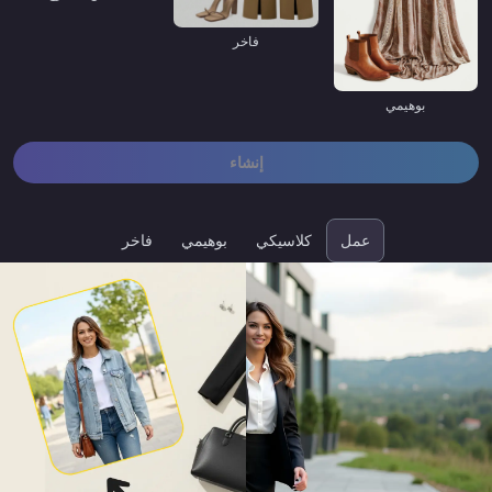
فاخر
بوهيمي
إنشاء
عمل
كلاسيكي
بوهيمي
فاخر