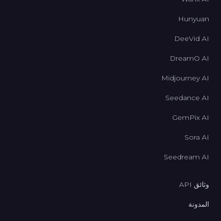
Hunyuan
DeeVid AI
DreamO AI
Midjourney AI
Seedance AI
GemPix AI
Sora AI
Seedream AI
وثائق API
المدونة