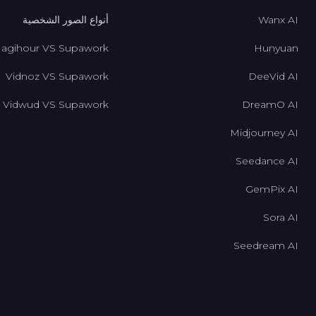
Wanx AI
أنواع الصور الشخصية
agihour VS Supawork
Hunyuan
Vidnoz VS Supawork
DeeVid AI
Vidwud VS Supawork
DreamO AI
Midjourney AI
Seedance AI
GemPix AI
Sora AI
Seedream AI