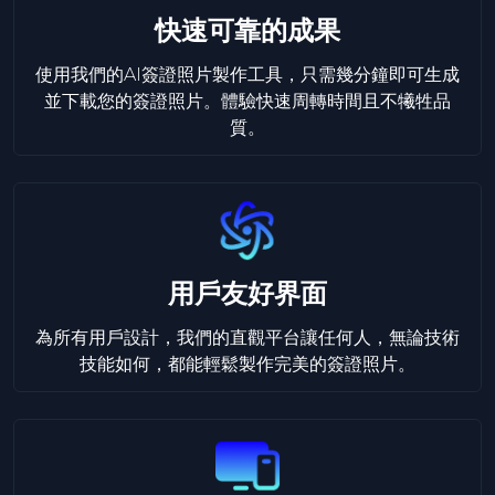
快速可靠的成果
使用我們的AI簽證照片製作工具，只需幾分鐘即可生成
並下載您的簽證照片。體驗快速周轉時間且不犧牲品
質。
用戶友好界面
為所有用戶設計，我們的直觀平台讓任何人，無論技術
技能如何，都能輕鬆製作完美的簽證照片。