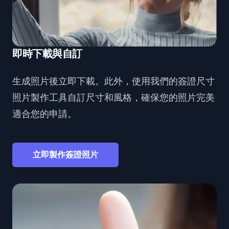
即時下載與自訂
生成照片後立即下載。此外，使用我們的簽證尺寸
照片製作工具自訂尺寸和風格，確保您的照片完美
適合您的申請。
立即製作簽證照片