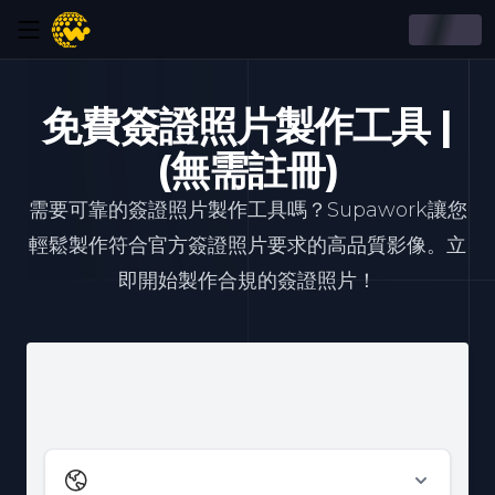
免費簽證照片製作工具 |
(無需註冊)
需要可靠的簽證照片製作工具嗎？Supawork讓您
輕鬆製作符合官方簽證照片要求的高品質影像。立
即開始製作合規的簽證照片！