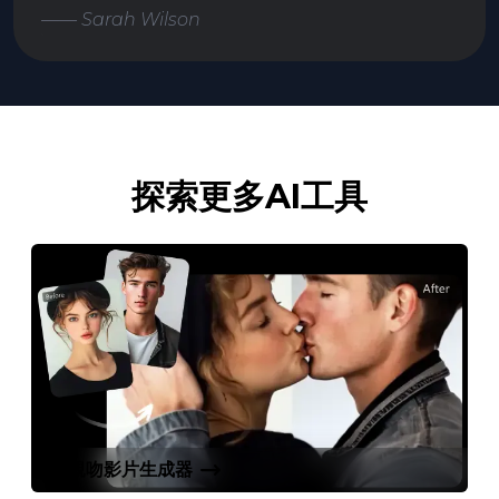
—— Sarah Wilson
探索更多AI工具
AI 親吻影片生成器