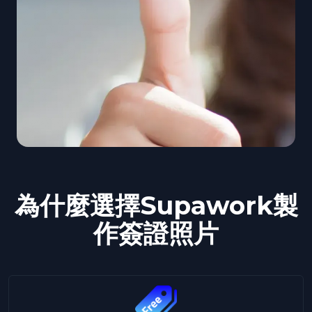
為什麼選擇Supawork製
作簽證照片