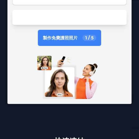
製作免費護照照片
1
/
5