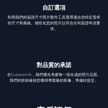
自訂選項
利用我們的簽證尺寸照片製作工具選擇適合您特定需求
的尺寸和風格。個性化您的照片以符合任何簽證申請要
求。
對品質的承諾
在Supawork，我們優先考慮每一張生成的照片品質。
我們的技術確保您獲得專業級的影像，準備好提交。