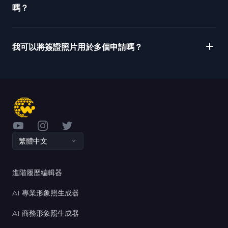
嗎？
我可以將簽證照片用於多個申請嗎？
YouTube
Instagram
Twitter
繁體中文
進階履歷編輯器
AI 專業形象照生成器
AI 商務形象照生成器