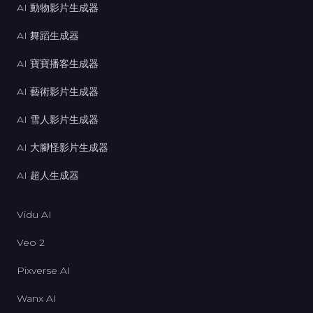
AI 動物影片生成器
AI 舞蹈生成器
AI 寶寶播客生成器
AI 藝術影片生成器
AI 雪人影片生成器
AI 大腳怪影片生成器
AI 超人生成器
Vidu AI
Veo 2
Pixverse AI
Wanx AI