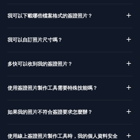
我可以下載哪些檔案格式的簽證照片？
我可以自訂照片尺寸嗎？
多快可以收到我的簽證照片？
使用簽證照片製作工具需要特殊技能嗎？
如果我的照片不符合簽證要求怎麼辦？
使用線上簽證照片製作工具時，我的個人資料安全