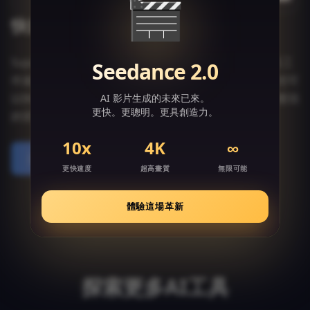
🎬
快速去除影片背景，節省時間
Supawork 的 AI 影片背景去除工具的最大優勢之一是其工
Seedance 2.0
作速度。過去需要數小時的影片編輯現在只需幾分鐘。您可
以快速編輯影片，更多地專注於創意，而不是花時間在繁瑣
AI 影片生成的未來已來。
更快。更聰明。更具創造力。
的背景去除上。
10x
4K
∞
立即去除影片背景
更快速度
超高畫質
無限可能
體驗這場革新
探索更多AI工具