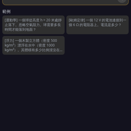
範例
[運動學] 一個球從高度 h = 20 米處靜
[歐姆定律] 一個 12 V 的電池連接到一
止落下。忽略空氣阻力。球需要多長
個 6 Ω 的電阻器上。電流是多少？
時間才能落到地面？
[浮力] 一個木製立方體（密度 500
kg/m³）漂浮在水中（密度 1000
kg/m³）。其體積有多少比例浸沒在
水中？