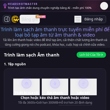
HEADSHOTMASTER
Trình tạo ảnh chân dung chuyên nghiệp bằng AI - miễn phí 100%.
30% OFF
Bảng giá
Đăng nhập
Trình làm sạch âm thanh trực tuyến miễn phí để
loại bỏ tạp âm từ âm thanh & video
Tải lên âm thanh hoặc video để khử tạp âm, cải thiện chất lượng âm thanh và
tăng cường giọng nói cho podcast, khóa học, cuộc họp và chỉnh sửa video.
Trình làm sạch Âm thanh
Lịch Sử Của Tôi
1. Tệp nguồn
Thiết bị của tôi
Âm thanh
Liên kết
Chọn hoặc kéo thả âm thanh hoặc video
Hỗ trợ hơn 20 định dạng
Tối đa 3600s
Giới hạn 300MB