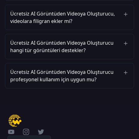
Ücretsiz AI Görüntüden Videoya Oluşturucu,
videolara filigran ekler mi?
Ücretsiz AI Görüntüden Videoya Oluşturucu
hangi tür görüntüleri destekler?
Ücretsiz AI Görüntüden Videoya Oluşturucu
profesyonel kullanım için uygun mu?
YouTube
Instagram
Twitter