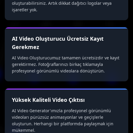
oluşturabilirsiniz. Artık dikkat dağıtıcı logolar veya
işaretler yok.
AI Video Oluşturucu Ücretsiz Kayıt
Gerekmez
AI Video Oluşturucumuz tamamen ücretsizdir ve kayıt
gerektirmez. Fotoğraflarınızı birkaç tıklamayla
profesyonel görünümlü videolara dönüştürün.
Yüksek Kaliteli Video Çıktısı
AI Video Generator'ımızla profesyonel görünümlü
videoları pürüzsüz animasyonlar ve geçişlerle
oluşturun. Herhangi bir platformda paylaşmak için
mükemmel.