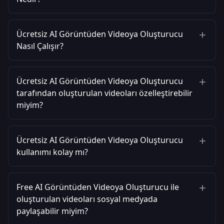
Ücretsiz AI Görüntüden Videoya Oluşturucu
Nasıl Çalışır?
Ücretsiz AI Görüntüden Videoya Oluşturucu
tarafından oluşturulan videoları özelleştirebilir
miyim?
Ücretsiz AI Görüntüden Videoya Oluşturucu
kullanımı kolay mı?
Free AI Görüntüden Videoya Oluşturucu ile
oluşturulan videoları sosyal medyada
paylaşabilir miyim?