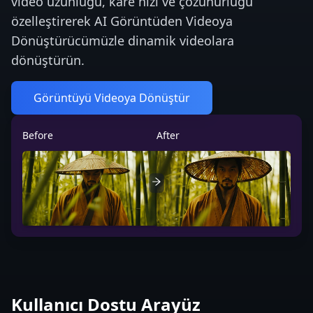
video uzunluğu, kare hızı ve çözünürlüğü
özelleştirerek AI Görüntüden Videoya
Dönüştürücümüzle dinamik videolara
dönüştürün.
Görüntüyü Videoya Dönüştür
Before
After
Kullanıcı Dostu Arayüz