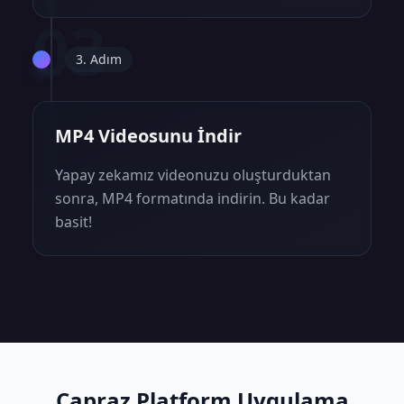
03
3. Adım
MP4 Videosunu İndir
Yapay zekamız videonuzu oluşturduktan
sonra, MP4 formatında indirin. Bu kadar
basit!
Çapraz Platform Uygulama