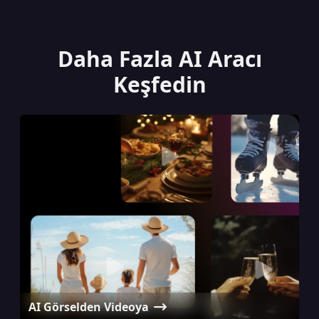
Daha Fazla AI Aracı
Keşfedin
AI Görselden Videoya