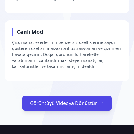
3
Canlı Mod
10x
4K
∞
Çizgi sanat eserlerinin benzersiz özelliklerine saygı
DAHA YÜKSEK HIZ
ULTRA HD
OLASILIKLAR
gösteren özel animasyonla illüstrasyonları ve çizimleri
hayata geçirin. Doğal görünümlü hareketle
yaratımlarını canlandırmak isteyen sanatçılar,
karikatüristler ve tasarımcılar için idealdir.
Görüntüyü Videoya Dönüştür