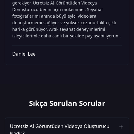
gerekiyor. Ücretsiz AI Görüntüden Videoya
Dönüştürücü benim için mükemmel. Seyahat
fotoğraflarımı anında büyüleyici videolara
dönüştürmemi sağlıyor ve yüksek çözünürlüklü çıktı
harika görünüyor. Artık seyahat deneyimlerimi
izleyicilerimle daha canlı bir şekilde paylaşabiliyorum.
Daniel Lee
Sıkça Sorulan Sorular
Ücretsiz AI Görüntüden Videoya Oluşturucu
Nedir?