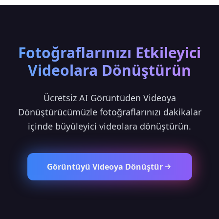
Fotoğraflarınızı Etkileyici
Videolara Dönüştürün
Ücretsiz AI Görüntüden Videoya
Dönüştürücümüzle fotoğraflarınızı dakikalar
içinde büyüleyici videolara dönüştürün.
Görüntüyü Videoya Dönüştür