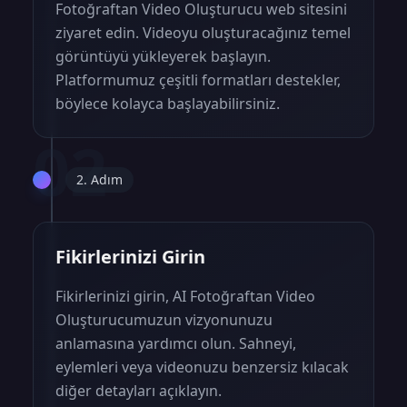
Fotoğraftan Video Oluşturucu web sitesini
ziyaret edin. Videoyu oluşturacağınız temel
görüntüyü yükleyerek başlayın.
Platformumuz çeşitli formatları destekler,
böylece kolayca başlayabilirsiniz.
02
2. Adım
Fikirlerinizi Girin
Fikirlerinizi girin, AI Fotoğraftan Video
Oluşturucumuzun vizyonunuzu
anlamasına yardımcı olun. Sahneyi,
eylemleri veya videonuzu benzersiz kılacak
diğer detayları açıklayın.