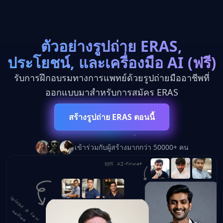
ตัวอย่างรูปถ่าย ERAS,
ประโยชน์, และเครื่องมือ AI (ฟรี)
Close
โมเดล AI ที่ปฏิวัติวงการ
รับการฝึกอบรมทางการแพทย์ด้วยรูปถ่ายมืออาชีพที่
ออกแบบมาสำหรับการสมัคร ERAS
🎬
สร้างรูปถ่าย ERAS ตอนนี้
เข้าร่วมกับผู้สร้างมากกว่า 50000+ คน
Seedance 2.0
อนาคตของการสร้างวิดีโอด้วย AI มาถึงแล้ว
เร็วขึ้น ฉลาดขึ้น และสร้างสรรค์กว่าที่เคย
10x
4K
∞