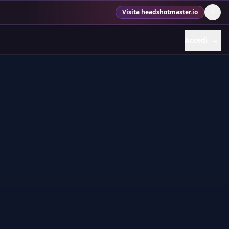
Visita headshotmaster.io
Accedi
→