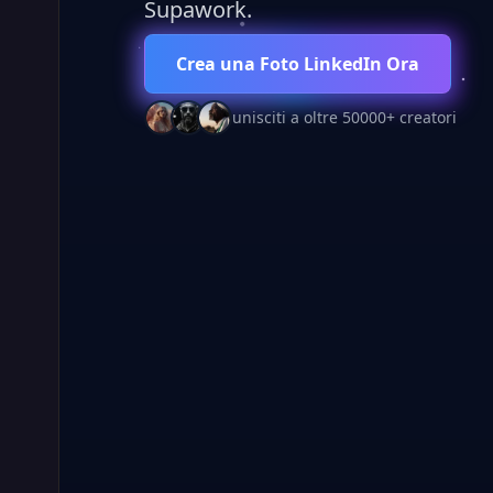
Supawork.
Crea una Foto LinkedIn Ora
unisciti a oltre 50000+ creatori