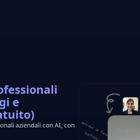
ofessionali
gi e
tuito)
onali aziendali con AI, con