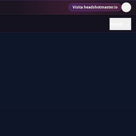
Visita headshotmaster.io
Accedi
→