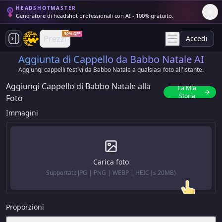
HEADSHOTMASTER
Generatore di headshot professionali con AI - 100% gratuito.
30% OFF
Prezzi
Accedi
Aggiunta di Cappello da Babbo Natale AI
Aggiungi cappelli festivi da Babbo Natale a qualsiasi foto all'istante.
Aggiungi Cappello di Babbo Natale alla
La Mia
Storia
Foto
Immagini
Carica foto
Supportati: JPG | PNG | WEBP | HEIC (≤ 20MB)
Proporzioni