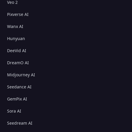
Veo 2
Pixverse AI
Wanx AI
Hunyuan
DeeVid AI
DreamO AI
Midjourney AI
Seedance AI
GemPix AI
Sora AI
Seedream AI