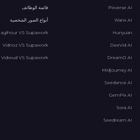
Pixverse AI
قائمة الوظائف
Wanx AI
أنواع الصور الشخصية
agihour VS Supawork
Hunyuan
Vidnoz VS Supawork
DeeVid AI
Vidwud VS Supawork
DreamO AI
Midjourney AI
Seedance AI
GemPix AI
Sora AI
Seedream AI