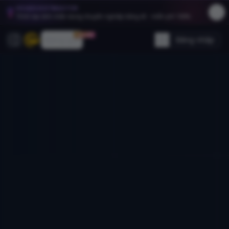
HEADSHOTMASTER
Trình tạo ảnh chân dung chuyên nghiệp bằng AI - miễn phí 100%.
30% OFF
Bảng giá
Đăng nhập