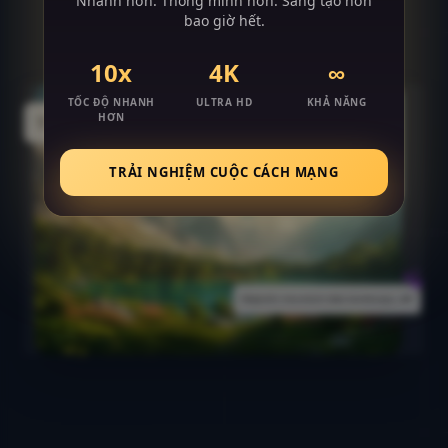
Nhanh hơn. Thông minh hơn. Sáng tạo hơn
Tạo cảnh quan bằng AI
bao giờ hết.
10x
4K
∞
TỐC ĐỘ NHANH
ULTRA HD
KHẢ NĂNG
HƠN
TRẢI NGHIỆM CUỘC CÁCH MẠNG