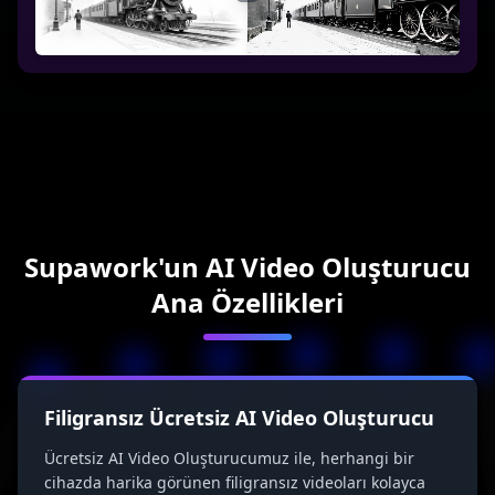
Supawork'un AI Video Oluşturucu
Ana Özellikleri
Filigransız Ücretsiz AI Video Oluşturucu
Ücretsiz AI Video Oluşturucumuz ile, herhangi bir
cihazda harika görünen filigransız videoları kolayca