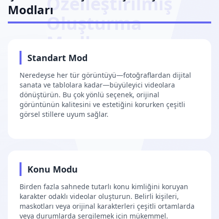
Özelleştirilmiş
Modları
Oluşturma
Modları
1
Standart Mod
Neredeyse her tür görüntüyü—fotoğraflardan dijital
sanata ve tablolara kadar—büyüleyici videolara
dönüştürün. Bu çok yönlü seçenek, orijinal
görüntünün kalitesini ve estetiğini korurken çeşitli
görsel stillere uyum sağlar.
Close
DEVRIM NITELIĞINDE YAPAY ZEKA MODELI
🎬
2
Konu Modu
Birden fazla sahnede tutarlı konu kimliğini koruyan
karakter odaklı videolar oluşturun. Belirli kişileri,
maskotları veya orijinal karakterleri çeşitli ortamlarda
Seedance 2.0
veya durumlarda sergilemek için mükemmel.