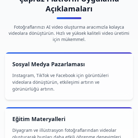
Açıklamaları
Fotoğraflarınızı AI video oluşturma aracımızla kolayca
videolara dönüştürün. Hızlı ve yüksek kaliteli video üretimi
için mükemmel.
Sosyal Medya Pazarlaması
Instagram, TikTok ve Facebook için görüntüleri
videolara dönüştürün, etkileşimi artırın ve
görünürlüğü artırın.
Eğitim Materyalleri
Diyagram ve illüstrasyon fotoğraflarından videolar
oluşturarak bunları daha etkili öğrenme deneyimleri