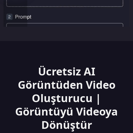
Ücretsiz AI
Görüntüden Video
Oluşturucu |
Görüntüyü Videoya
Dönüştür