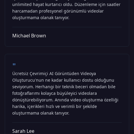
unlimited hayat kurtarıcı oldu. Düzenleme için saatler
harcamadan profesyonel görünümlü videolar
oluşturmama olanak tanıyor.
Michael Brown
"
Ücretsiz Çevrimiçi AI Görüntüden Videoya
Oluşturucu'nun ne kadar kullanıcı dostu olduğunu
seviyorum. Herhangi bir teknik beceri olmadan bile
fotoğraflarımı kolayca büyüleyici videolara
dönüştürebiliyorum. Anında video oluşturma özelliği
harika, içerikleri hızlı ve verimli bir şekilde
oluşturmama olanak tanıyor.
Sarah Lee