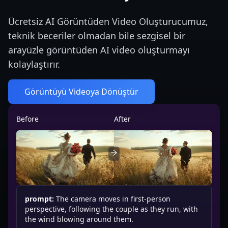
Ücretsiz AI Görüntüden Video Oluşturucumuz,
teknik beceriler olmadan bile sezgisel bir
arayüzle görüntüden AI video oluşturmayı
kolaylaştırır.
Görüntüyü Videoya Dönüştür
Before
After
prompt:
The camera moves in first-person
perspective, following the couple as they run, with
the wind blowing around them.