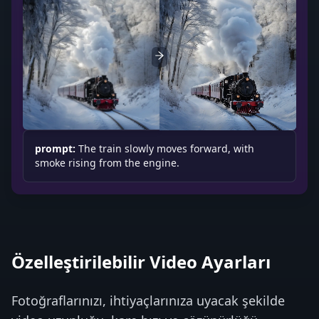
prompt:
The train slowly moves forward, with
smoke rising from the engine.
Özelleştirilebilir Video Ayarları
Fotoğraflarınızı, ihtiyaçlarınıza uyacak şekilde