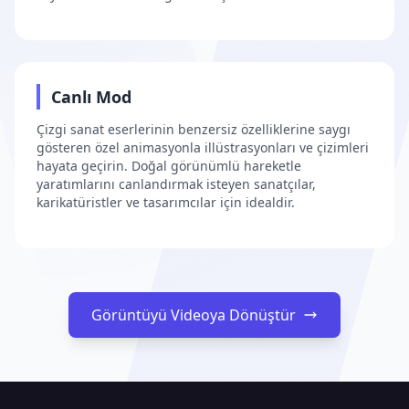
Yapay zeka video üretiminin geleceği burada.
Daha hızlı. Daha akıllı. Her zamankinden daha
yaratıcı.
3
Canlı Mod
10x
4K
∞
Çizgi sanat eserlerinin benzersiz özelliklerine saygı
DAHA YÜKSEK HIZ
ULTRA HD
OLASILIKLAR
gösteren özel animasyonla illüstrasyonları ve çizimleri
hayata geçirin. Doğal görünümlü hareketle
yaratımlarını canlandırmak isteyen sanatçılar,
DEVRIMI DENEYIMLEYIN
karikatüristler ve tasarımcılar için idealdir.
Görüntüyü Videoya Dönüştür