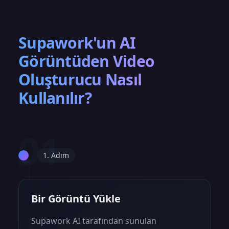
Supawork'un AI
Görüntüden Video
Oluşturucu Nasıl
Kullanılır?
01
1. Adım
Bir Görüntü Yükle
Supawork AI tarafından sunulan