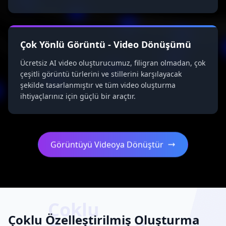
Çok Yönlü Görüntü - Video Dönüşümü
Ücretsiz AI video oluşturucumuz, filigran olmadan, çok
çeşitli görüntü türlerini ve stillerini karşılayacak
şekilde tasarlanmıştır ve tüm video oluşturma
ihtiyaçlarınız için güçlü bir araçtır.
Görüntüyü Videoya Dönüştür
Çoklu
Çoklu Özelleştirilmiş Oluşturma