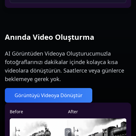
Anında Video Oluşturma
AI Görüntüden Videoya Oluşturucumuzla
fotoğraflarınızı dakikalar içinde kolayca kısa
videolara dönüştürün. Saatlerce veya günlerce
beklemeye gerek yok.
Görüntüyü Videoya Dönüştür
Before
After