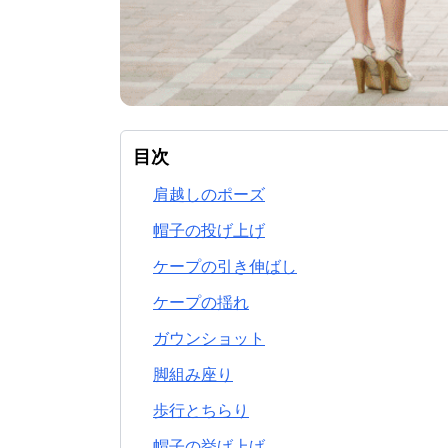
目次
肩越しのポーズ
帽子の投げ上げ
ケープの引き伸ばし
ケープの揺れ
ガウンショット
脚組み座り
歩行とちらり
帽子の挙げ上げ