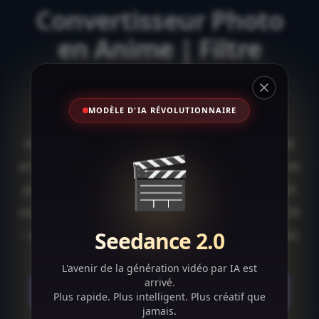
Convertisseur Photo
en Anime | Filtre
Anime IA en Ligne
Close
MODÈLE D'IA RÉVOLUTIONNAIRE
Transformez vos photos en superbes
illustrations anime avec notre filtre anime IA
🎬
en ligne. Convertissez facilement vos selfies et
portraits en images anime charmantes en un
seul clic. 100% automatique et alimenté par IA
– aucun téléchargement ou installation requis.
Seedance 2.0
L'avenir de la génération vidéo par IA est
arrivé.
Essayer le Filtre Anime IA en Ligne !
Plus rapide. Plus intelligent. Plus créatif que
jamais.