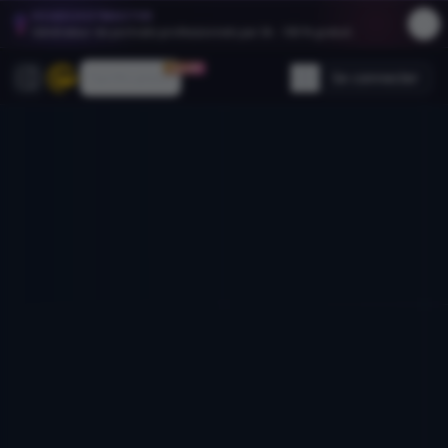
HEADSHOTMASTER
Générateur de portraits professionnels par IA - 100 % gratuit.
30% OFF
Tarification
Se connecter