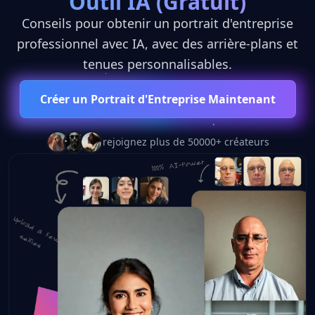
Outil IA (Gratuit)
Conseils pour obtenir un portrait d'entreprise
🎬
professionnel avec IA, avec des arrière-plans et
tenues personnalisables.
Créer un Portrait d'Entreprise Maintenant
Seedance 2.0
rejoignez plus de 50000+ créateurs
L'avenir de la génération vidéo par IA est
arrivé.
Plus rapide. Plus intelligent. Plus créatif que
jamais.
10x
4K
∞
VITESSE ACCRUE
ULTRA HD
POSSIBILITÉS
VIVEZ LA RÉVOLUTION