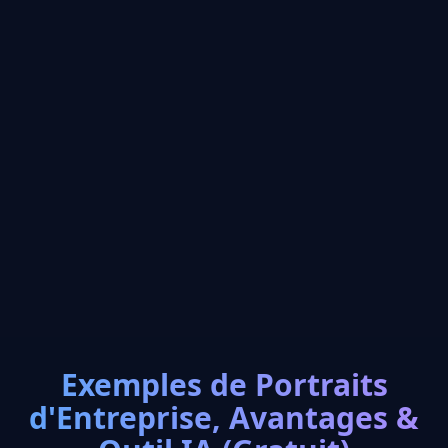
Exemples de Portraits
d'Entreprise, Avantages &
Close
MODÈLE D'IA RÉVOLUTIONNAIRE