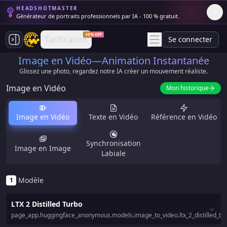
HEADSHOTMASTER
Générateur de portraits professionnels par IA - 100 % gratuit.
30% OFF
Tarification
Se connecter
Image en Vidéo—Animation Instantanée
Glissez une photo, regardez notre IA créer un mouvement réaliste.
Image en Vidéo
Mon historique
Image en Vidéo
Texte en Vidéo
Référence en Vidéo
Synchronisation
Image en Image
Labiale
Modèle
1
LTX 2 Distilled Turbo
page_app.huggingface_anonymous.models.image_to_video.ltx_2_distilled_tur