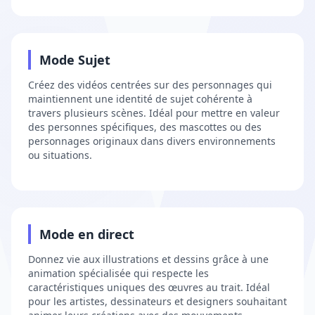
L'avenir de la génération vidéo par IA est
arrivé.
Plus rapide. Plus intelligent. Plus créatif que
2
Mode Sujet
jamais.
Créez des vidéos centrées sur des personnages qui
10x
4K
∞
maintiennent une identité de sujet cohérente à
travers plusieurs scènes. Idéal pour mettre en valeur
VITESSE ACCRUE
ULTRA HD
POSSIBILITÉS
des personnes spécifiques, des mascottes ou des
personnages originaux dans divers environnements
VIVEZ LA RÉVOLUTION
ou situations.
3
Mode en direct
Donnez vie aux illustrations et dessins grâce à une
animation spécialisée qui respecte les
caractéristiques uniques des œuvres au trait. Idéal
pour les artistes, dessinateurs et designers souhaitant