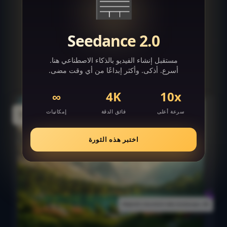
عليك سوى كتابة أفكارك، وشاهد كيف تتحول إلى
مناظر طبيعية فريدة وواقعية على الفور.
Seedance 2.0
إنشاء مناظر طبيعية بالذكاء الاصطناعي
مستقبل إنشاء الفيديو بالذكاء الاصطناعي هنا.
أسرع. أذكى. وأكثر إبداعًا من أي وقت مضى.
∞
4K
10x
سرعة أعلى
فائق الدقة
إمكانيات
اختبر هذه الثورة