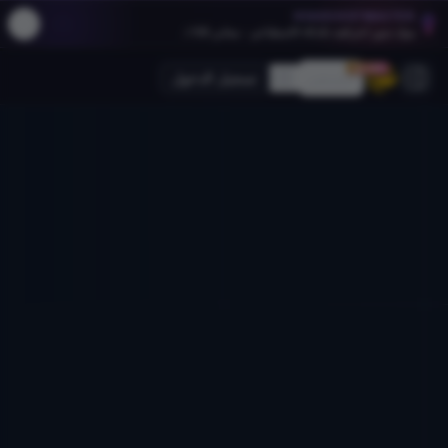
HEADSHOTMASTER
مولد صور احترافية بالذكاء الاصطناعي - مجاني 100٪.
30% OFF
التسعير
تسجيل الدخول