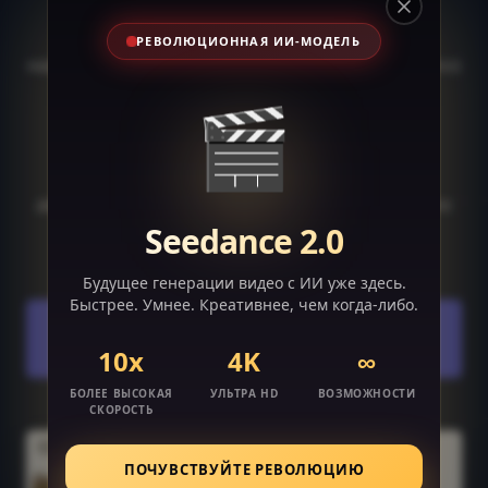
Close
потрясающие аниме-арты с помощью
РЕВОЛЮЦИОННАЯ ИИ-МОДЕЛЬ
нашего онлайн AI-фильтра для аниме. Легко
🎬
конвертируйте селфи и портреты в
очаровательные изображения в стиле
аниме всего в один клик. 100%
автоматически и на основе ИИ — никаких
Seedance 2.0
загрузок или установок не требуется.
Будущее генерации видео с ИИ уже здесь.
Быстрее. Умнее. Креативнее, чем когда-либо.
Попробуйте онлайн AI-фильтр для
аниме!
10x
4K
∞
БОЛЕЕ ВЫСОКАЯ
УЛЬТРА HD
ВОЗМОЖНОСТИ
СКОРОСТЬ
ПОЧУВСТВУЙТЕ РЕВОЛЮЦИЮ