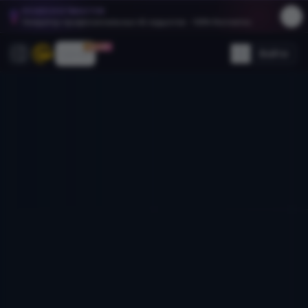
HEADSHOTMASTER
Генератор профессиональных AI-хедшотов - 100% бесплатно.
30% OFF
Цены
Войти