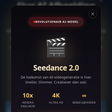
Flux AI Afbeelding
Generator
Close
REVOLUTIONAIR AI-MODEL
Maak indrukwekkende visuals in een oogwenk
🎬
met de Flux AI Afbeelding Generator. Gratis
online tool die tekst omzet in professionele
afbeeldingen met geavanceerde AI-
technologie.
Seedance 2.0
De toekomst van AI-videogeneratie is hier.
Sneller. Slimmer. Creatiever dan ooit.
Probeer Flux AI Generator Nu
10x
4K
∞
HOGERE
ULTRA HD
MOGELIJKHEDEN
SNELHEID