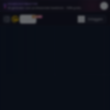
HEADSHOTMASTER
AI-generator voor professionele headshots - 100% gratis.
30% OFF
Prijzen
Inloggen