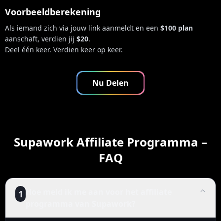
Voorbeeldberekening
Als iemand zich via jouw link aanmeldt en een
$100 plan
aanschaft, verdien jij
$20
.
Deel één keer. Verdien keer op keer.
Nu Delen
Supawork Affiliate Programma –
FAQ
Hoe meld ik me aan voor het affiliate
1
programma van Supawork?