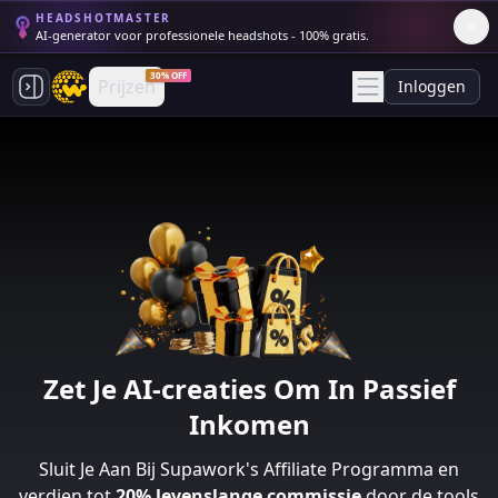
HEADSHOTMASTER
AI-generator voor professionele headshots - 100% gratis.
30% OFF
Prijzen
Inloggen
Zet Je AI-creaties Om In Passief
Inkomen
Sluit Je Aan Bij Supawork's Affiliate Programma en
verdien tot
20% levenslange commissie
door de tools