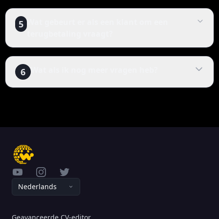
Wat gebeurt er als een klant om een
5
terugbetaling vraagt?
Wat als ik nog meer vragen heb?
6
YouTube
Instagram
Twitter
Nederlands
Geavanceerde CV-editor