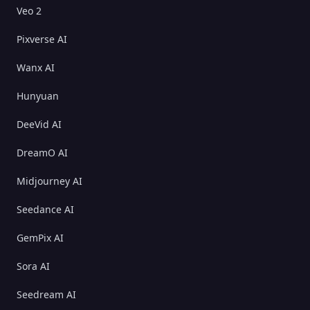
Veo 2
Pixverse AI
Wanx AI
Hunyuan
DeeVid AI
DreamO AI
Midjourney AI
Seedance AI
GemPix AI
Sora AI
Seedream AI