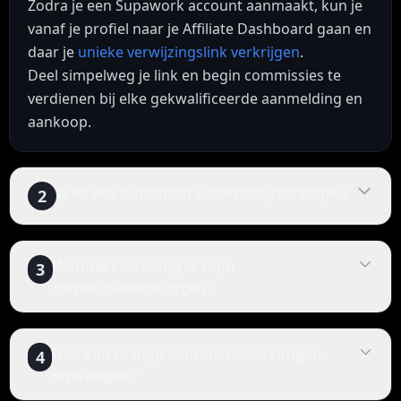
Zodra je een Supawork account aanmaakt, kun je
vanaf je profiel naar je Affiliate Dashboard gaan en
daar je
unieke verwijzingslink verkrijgen
.
Deel simpelweg je link en begin commissies te
verdienen bij elke gekwalificeerde aanmelding en
aankoop.
Is er een minimum uitbetalingsdrempel?
2
Wanneer ontvang ik mijn
3
commissiebetalingen?
Hoe kan ik mijn commissiebetalingen
4
ontvangen?