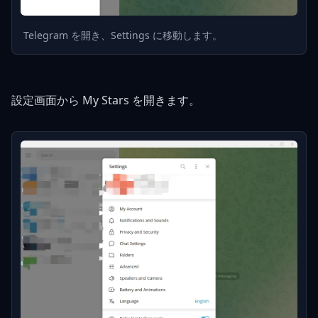
Telegram を開き、Settings に移動します。
設定画面から My Stars を開きます。