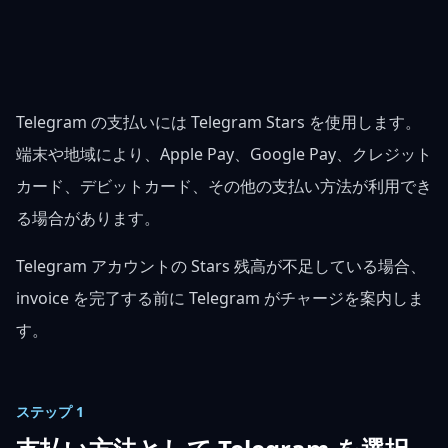
Telegram の支払いには Telegram Stars を使用します。
端末や地域により、Apple Pay、Google Pay、クレジット
カード、デビットカード、その他の支払い方法が利用でき
る場合があります。
Telegram アカウントの Stars 残高が不足している場合、
invoice を完了する前に Telegram がチャージを案内しま
す。
ステップ 1