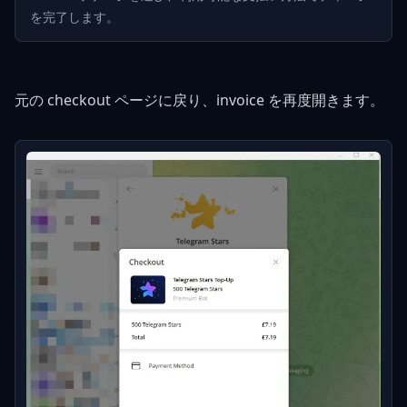
を完了します。
元の checkout ページに戻り、invoice を再度開きます。