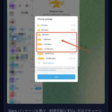
Stars パッケージを選び、利用可能な支払い方法でチャージ