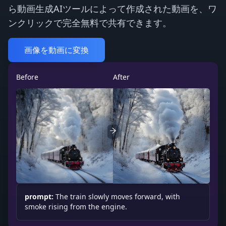
ら動画生成AIツールによって作成された動画を、ワ
ンクリックで完全無料で共有できます。
画像を動画に変換
Before
After
prompt:
The train slowly moves forward, with
smoke rising from the engine.