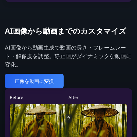
AI画像から動画までのカスタマイズ
AI画像から動画生成で動画の長さ・フレームレー
ト・解像度を調整。静止画がダイナミックな動画に
変化。
画像を動画に変換
Before
After