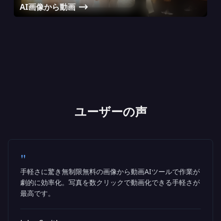
AI画像から動画
AIアバタージェネレーター
AIハグ動画ジェネレーター
AIベビーポッドキャストジェネレーター
ユーザーの声
"
手軽さに驚き無制限無料の‌画像から動画AI‌ツールで作業が
劇的に効率化。写真を数クリックで動画化できる手軽さが
最高です。