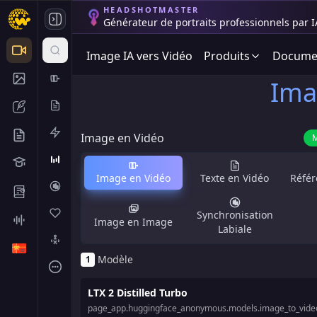
HEADSHOTMASTER
Générateur de portraits professionnels par IA
Image IA vers Vidéo
Produits
Documen
Ima
Image en Vidéo
M
Image en Vidéo
Texte en Vidéo
Référ
Synchronisation
Image en Image
Labiale
Modèle
1
LTX 2 Distilled Turbo
page_app.huggingface_anonymous.models.image_to_video.l