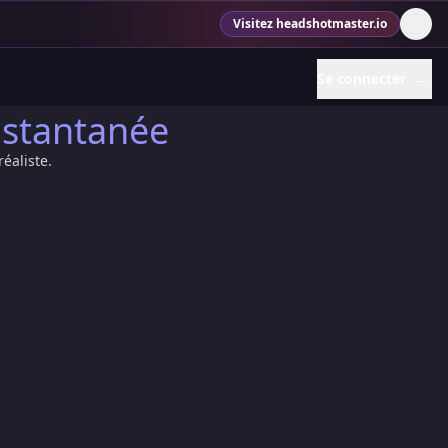
Visitez headshotmaster.io
Se connecter
→
stantanée
éaliste.