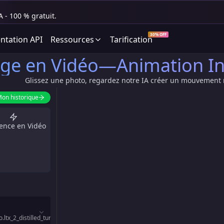
 - 100 % gratuit.
30% OFF
tation API
Ressources
Tarification
ge en Vidéo—Animation In
Glissez une photo, regardez notre IA créer un mouvement r
on historique
ence en Vidéo
tx_2_distilled_turbo_description