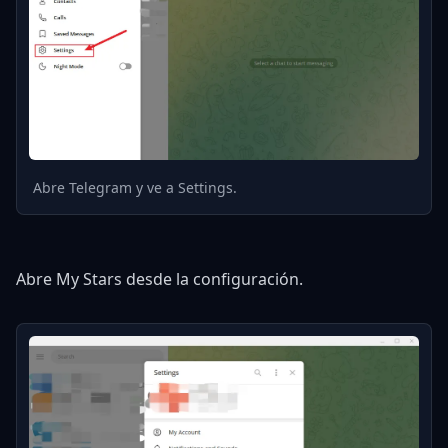
🎬
Seedance 2.0
El futuro de la generación de video con IA ya
Abre Telegram y ve a Settings.
está aquí.
Más rápido. Más inteligente. Más creativo que
nunca.
Abre My Stars desde la configuración.
10x
4K
∞
MAYOR
ULTRA HD
POSIBILIDADES
VELOCIDAD
EXPERIMENTA LA REVOLUCIÓN