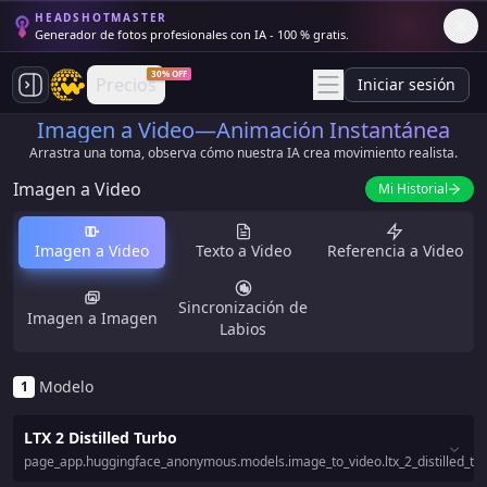
HEADSHOTMASTER
Generador de fotos profesionales con IA - 100 % gratis.
30% OFF
Precios
Iniciar sesión
Imagen a Video—Animación Instantánea
Arrastra una toma, observa cómo nuestra IA crea movimiento realista.
Imagen a Video
Mi Historial
Imagen a Video
Texto a Video
Referencia a Video
Sincronización de
Imagen a Imagen
Labios
Modelo
1
LTX 2 Distilled Turbo
page_app.huggingface_anonymous.models.image_to_video.ltx_2_distilled_tur