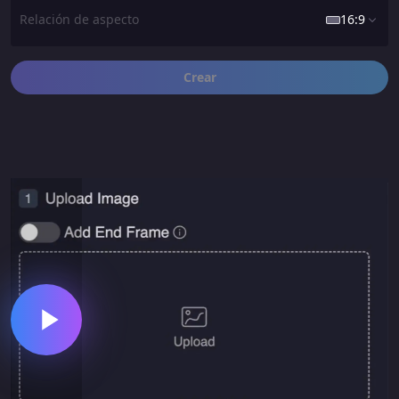
Relación de aspecto
16:9
Crear
16:9
1:1
9:16