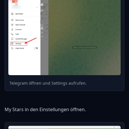
REVOLUTIONÄRES KI-MODELL
Telegram öffnen und Settings aufrufen.
10x
4K
∞
HÖHERE
ULTRA HD
MÖGLICHKEITEN
My Stars in den Einstellungen öffnen.
GESCHWINDIGKEIT