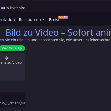
100 % kostenlos.
30% OFF
ntation
Ressourcen
Preise
Bild zu Video – Sofort ani
en Sie ein Bild ein und beobachten Sie, wie unsere KI lebensecht
Mein Verlauf
renz zu Video
tx_2_distilled_turbo_description