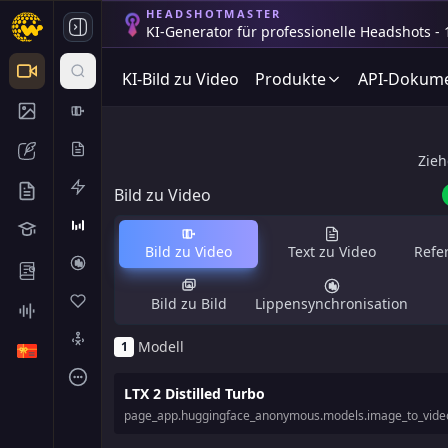
HEADSHOTMASTER
KI-Generator für professionelle Headshots - 
KI-Bild zu Video
Produkte
API-Dokume
Zieh
Bild zu Video
Bild zu Video
Text zu Video
Refe
Bild zu Bild
Lippensynchronisation
Modell
1
LTX 2 Distilled Turbo
page_app.huggingface_anonymous.models.image_to_video.l