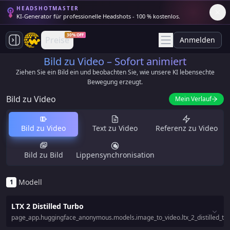
HEADSHOTMASTER
KI-Generator für professionelle Headshots - 100 % kostenlos.
30% OFF
Preise
Anmelden
Bild zu Video – Sofort animiert
Ziehen Sie ein Bild ein und beobachten Sie, wie unsere KI lebensechte
Bewegung erzeugt.
Bild zu Video
Mein Verlauf
Bild zu Video
Text zu Video
Referenz zu Video
Bild zu Bild
Lippensynchronisation
Modell
1
LTX 2 Distilled Turbo
page_app.huggingface_anonymous.models.image_to_video.ltx_2_distilled_tur